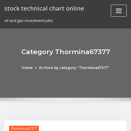
Skip
stock technical chart online
to
content
oil and gas investment jobs
Category Thormina67377
Home
Archive by category "Thormina67377"
Thormina67377